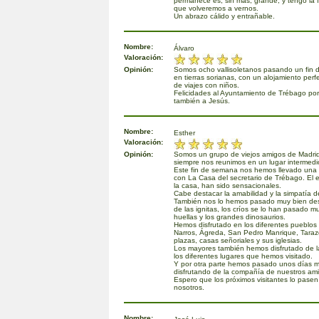
permanece es, sin más, grande, y tengo la 
que volveremos a vernos.
Un abrazo cálido y entrañable.
Nombre:
Álvaro
Valoración:
Opinión:
Somos ocho vallisoletanos pasando un fin d
en tierras sorianas, con un alojamiento perf
de viajes con niños.
Felicidades al Ayuntamiento de Trébago por e
también a Jesús.
Nombre:
Esther
Valoración:
Opinión:
Somos un grupo de viejos amigos de Madrid
siempre nos reunimos en un lugar intermedi
Este fin de semana nos hemos llevado una 
con La Casa del secretario de Trébago. El e
la casa, han sido sensacionales.
Cabe destacar la amabilidad y la simpatía d
También nos lo hemos pasado muy bien des
de las ignitas, los críos se lo han pasado m
huellas y los grandes dinosaurios.
Hemos disfrutado en los diferentes pueblos
Narros, Ágreda, San Pedro Manrique, Taraz
plazas, casas señoriales y sus iglesias.
Los mayores también hemos disfrutado de l
los diferentes lugares que hemos visitado.
Y por otra parte hemos pasado unos días ma
disfrutando de la compañía de nuestros am
Espero que los próximos visitantes lo pase
nosotros.
Nombre: