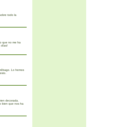
sobre todo la
go que no me ha
 días!
Trébago. Lo hemos
esto.
bien decorada.
lo bien que nos ha