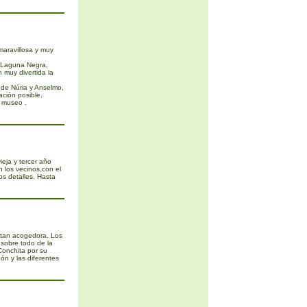
aravillosa y muy
a Laguna Negra,
 muy divertida la
 de Núria y Anselmo,
ación posible,
 museo .
ieja y tercer año
 los vecinos,con el
os detalles. Hasta
tan acogedora. Los
 sobre todo de la
Conchita por su
eón y las diferentes