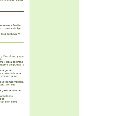
íntima convicción de
e semana familiar
ecto para este tipo
sta iniciativa, y
 y Barcelona, y que
o.
muy grata sorpresa
ntorno del pueblo, y
e la gente.
cubriendo la ruta
uy bien con las
 que hemos visitado,
ona, con sus
a gastronomía de
ravillosos
igos.
n tan bien como