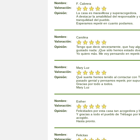
Nombre:
F. Cabrera
Valoración:
Opinión:
La casa es maravillosa y superacogedora.
A destacar la amabilidad del responsable y 
tranquilidad del pueblo.
Esperamos repetir en cuanto podamos.
Nombre:
Carolina
Valoración:
Opinión:
Tengo que decir, sinceramente, que hay al
gustado nada: ¡Que sólo hemos estado dos
Yo quiero más. Me voy pensando en repetir.
Nombre:
Mary Luz
Valoración:
Opinión:
Qué suerte hemos tenido al contactar con 
pasado genial y pensamos repetir, por supu
Gracias por todo a todos.
Mary Luz
Nombre:
Esther
Valoración:
Opinión:
Felicidades por esta casa tan acogedora y 
Y gracias a todo el pueblo de Trébago por 
acogido.
Hasta pronto.
Nombre:
Felicitas
Valoración: