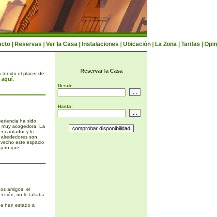
acto
|
Reservas
|
Ver la Casa
|
Instalaciones
|
Ubicación
|
La Zona
|
Tarifas
|
Opin
Reservar la Casa
 tenido el placer de
 aquí
.
Desde:
Hasta:
eriencia ha sido
s muy acogedora. La
encantador y lo
s alrededores son
ovecho este espacio
eguro que
s amigos, el
ección, no le faltaba
ue han estado a