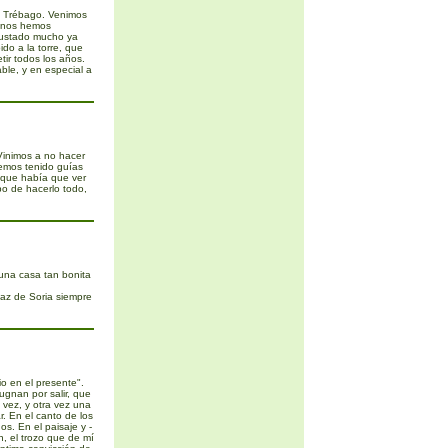
n Trébago. Venimos
e nos hemos
gustado mucho ya
o a la torre, que
tir todos los años.
ble, y en especial a
Vinimos a no hacer
emos tenido guías
 que había que ver
o de hacerlo todo,
una casa tan bonita
paz de Soria siempre
o en el presente".
ugnan por salir, que
 vez, y otra vez una
. En el canto de los
s. En el paisaje y -
n, el trozo que de mí