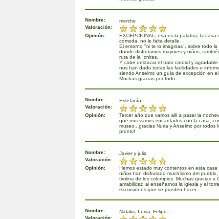
Nombre:
merche
Valoración:
Opinión:
EXCEPCIONAL, esa es la palabra, la casa m
cómoda, no le falta detalle.
El entorno "ni te lo imaginas", sobre todo l
donde disfrutamos mayores y niños, también
ruta de la ícnitas.
Y cabe destacar el trato cordial y agradable
nos han dado todas las facilidades e inform
siendo Anselmo un guía de excepción en el
Muchas gracias por todo
Nombre:
Estefanía
Valoración:
Opinión:
Tercer año que vamos allí a pasar la nochev
que nos vamos encantados con la casa, con
museo...gracias Nuria y Anselmo por todos l
pronto!
Nombre:
Javier y julia
Valoración:
Opinión:
Hemos estado muy contentos en esta casa 
niños han disfrutado muchísimo del pueblo,
tirolina de los columpios. Muchas gracias a 
amabilidad al enseñarnos la iglesia y el torr
excursiones que se pueden hacer.
Nombre:
Natalia, Luisa, Felipe...
Valoración: