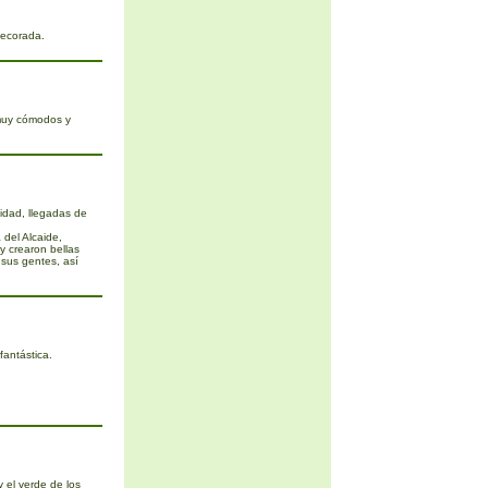
decorada.
muy cómodos y
sidad, llegadas de
 del Alcaide,
y crearon bellas
 sus gentes, así
antástica.
 el verde de los