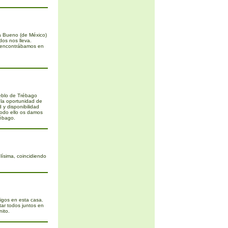
a Bueno (de México)
os nos lleva.
 encontrábamos en
ueblo de Trébago
la oportunidad de
 y disponibilidad
todo ello os damos
rébago.
ísima, coincidiendo
gos en esta casa.
ar todos juntos en
ito.