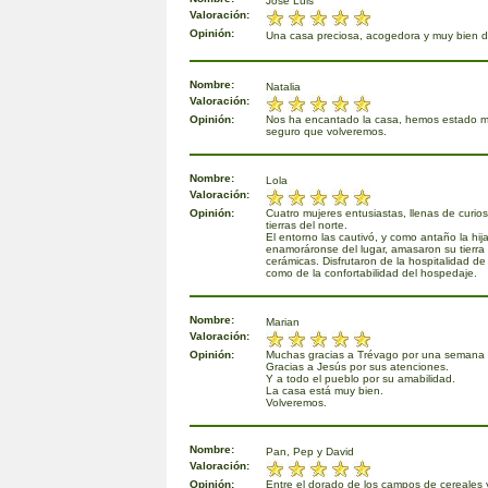
José Luis
Valoración:
Opinión:
Una casa preciosa, acogedora y muy bien 
Nombre:
Natalia
Valoración:
Opinión:
Nos ha encantado la casa, hemos estado 
seguro que volveremos.
Nombre:
Lola
Valoración:
Opinión:
Cuatro mujeres entusiastas, llenas de curio
tierras del norte.
El entorno las cautivó, y como antaño la hija
enamoráronse del lugar, amasaron su tierra 
cerámicas. Disfrutaron de la hospitalidad de
como de la confortabilidad del hospedaje.
Nombre:
Marian
Valoración:
Opinión:
Muchas gracias a Trévago por una semana f
Gracias a Jesús por sus atenciones.
Y a todo el pueblo por su amabilidad.
La casa está muy bien.
Volveremos.
Nombre:
Pan, Pep y David
Valoración:
Opinión:
Entre el dorado de los campos de cereales y