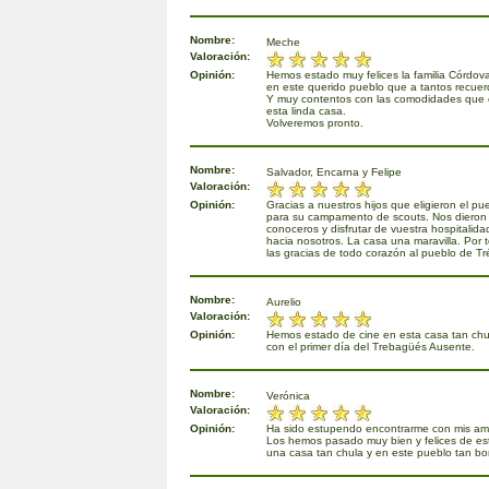
Nombre:
Meche
Valoración:
Opinión:
Hemos estado muy felices la familia Córdov
en este querido pueblo que a tantos recuerd
Y muy contentos con las comodidades que
esta linda casa.
Volveremos pronto.
Nombre:
Salvador, Encarna y Felipe
Valoración:
Opinión:
Gracias a nuestros hijos que eligieron el p
para su campamento de scouts. Nos dieron 
conoceros y disfrutar de vuestra hospitalidad
hacia nosotros. La casa una maravilla. Por 
las gracias de todo corazón al pueblo de T
Nombre:
Aurelio
Valoración:
Opinión:
Hemos estado de cine en esta casa tan chul
con el primer día del Trebagüés Ausente.
Nombre:
Verónica
Valoración:
Opinión:
Ha sido estupendo encontrarme con mis ami
Los hemos pasado muy bien y felices de est
una casa tan chula y en este pueblo tan bon