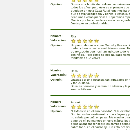
Opinión:
Somos una familia de Lodosa con raíces e
todos los años, pero éste es el primero qu
quedado en esta Casa Rural, que nos ha 
que es muy acogedora y bonita. Hemos subid
tiene unas vistas preciosas. Esperamos repe
Gracias por hacernos la estancia tan agrada
Jesús por su profesionalidad.
Nombre:
Rita
Valoración:
Opinión:
Un punto de unión entre Madrid y Huesca. 
nada, y hemos hecho muchísimas cosas. H
de excepción que nos han indicado todo lo
con niños. Pero como no nos ha dado tiemp
tendremos que volver.
Nombre:
Rosa
Valoración:
Opinión:
Gracias por una estancia tan agradable en 
y tan cuidada.
Soria es hermosa y serena. El silencio y la 
son un bálsamo.
Nombre:
Antonio
Valoración:
Opinión:
"El Maestro en el año pasado", "El Secretari
Son tantos los sentimientos que afluyen y p
no sabría por cuál empezar. Me marcho otra
parte de mí permanece en este mágico lugar
grillos al anochecer sobre los campos segado
sobre todo- en el paisanaje. En esta ocasió