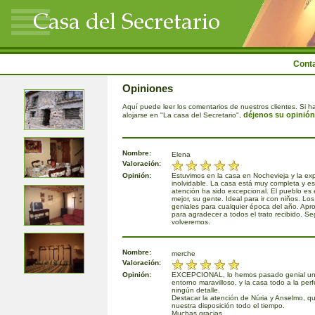
Cont
Opiniones
Aquí puede leer los comentarios de nuestros clientes. Si ha
déjenos su opinión
alojarse en "La casa del Secretario",
Nombre:
Elena
Valoración:
Opinión:
Estuvimos en la casa en Nochevieja y la exp
inolvidable. La casa está muy completa y e
atención ha sido excepcional. El pueblo es 
mejor, su gente. Ideal para ir con niños. Lo
geniales para cualquier época del año. Apr
para agradecer a todos el trato recibido. S
volveremos.
Nombre:
merche
Valoración:
Opinión:
EXCEPCIONAL, lo hemos pasado genial uno
entorno maravilloso, y la casa todo a la perf
ningún detalle.
Destacar la atención de Núria y Anselmo, q
nuestra disposición todo el tiempo.
Muchas gracias