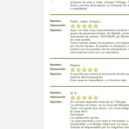
bosques de pino y roble, emerge Trébago. V
Soria y hemos descubierto un remanso de tr
y amabilidad.
Nombre:
Pedro, Julián, Enrique...
Valoración:
Opinión:
Aquí, en esta casa rural estuvimos durante 
grupo de personas sordas, de Madrid, pert
asociación de sordos. CECUSOR, de Madrid
de este pueblo.
Todos hemos salido encantados y recordare
por mucho tiempo. El pueblo es tranquilo y
turismo por los pueblos de los alrededores, 
monumental como por su naturaleza.
Nombre:
Nagore
Valoración:
Opinión:
Si queréis ver corzos al anochecer tenéis que
esperar silenciosamente.
Esta casa es maravillosa, y el frontón más.
Nombre:
M. G.
Valoración:
Opinión:
Es nuestra segunda estancia en Trébago.
La primera en mayo, en la Casa del Maestro
Tanto nos gustó que ahora, con unos amigo
la Casa del s
Secretario.
La calefacción genial.
La casa preciosa y con todo lo necesario. 
inmejorable, y el tiempo mejor que en mayo.
Gracias al responsable por su magnífica ate