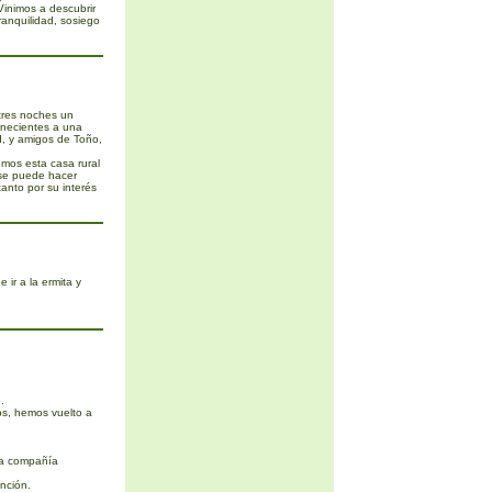
inimos a descubrir
anquilidad, sosiego
tres noches un
enecientes a una
, y amigos de Toño,
mos esta casa rural
 se puede hacer
tanto por su interés
 ir a la ermita y
.
s, hemos vuelto a
La compañía
nción.