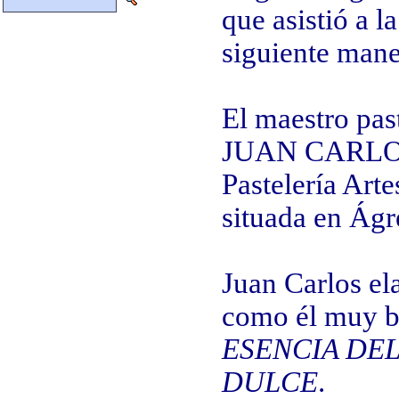
que asistió a l
siguiente mane
El maestro past
JUAN CARLOS 
Pastelería Arte
situada en Ágr
Juan Carlos e
como él muy bi
ESENCIA DE
DULCE
.