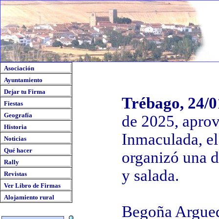
Asociación
Ayuntamiento
Dejar tu Firma
Trébago, 24/0
Fiestas
Geografía
de 2025, apro
Historia
Inmaculada, e
Noticias
Qué hacer
organizó una d
Rally
y salada.
Revistas
Ver Libro de Firmas
Alojamiento rural
Begoña Argueda