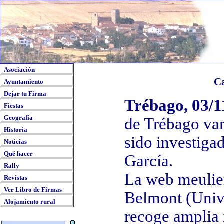
Asociación
Ca
Ayuntamiento
Dejar tu Firma
Trébago, 03/1
Fiestas
Geografía
de Trébago var
Historia
sido investiga
Noticias
Qué hacer
García.
Rally
La web meulier
Revistas
Ver Libro de Firmas
Belmont (Univ
Alojamiento rural
recoge amplia 