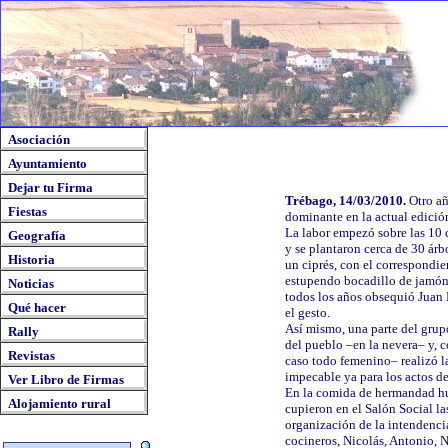
Asociación
Ayuntamiento
Dejar tu Firma
Trébago, 14/03/2010.
Otro añ
Fiestas
dominante en la actual edició
La labor empezó sobre las 10 
Geografía
y se plantaron cerca de 30 árbo
Historia
un ciprés, con el correspondi
estupendo bocadillo de jamón y
Noticias
todos los años obsequió Juan
Qué hacer
el gesto.
Así mismo, una parte del grupo
Rally
del pueblo –en la nevera– y, c
Revistas
caso todo femenino– realizó la
impecable ya para los actos d
Ver Libro de Firmas
En la comida de hermandad hu
Alojamiento rural
cupieron en el Salón Social l
organización de la intendencia
cocineros, Nicolás, Antonio, 