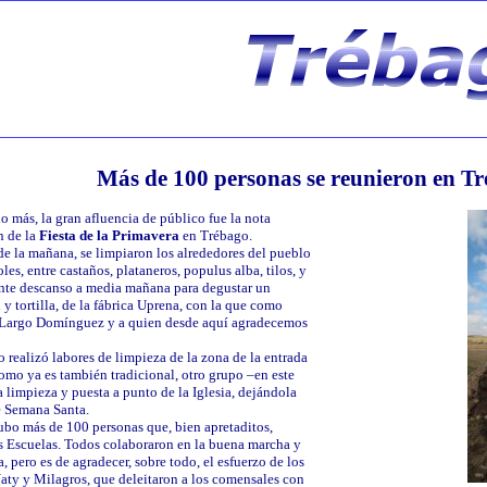
Más de 100 personas se reunieron en T
o más, la gran afluencia de público fue la nota
n de la
Fiesta de la Primavera
en Trébago.
de la mañana, se limpiaron los alrededores del pueblo
les, entre castaños, plataneros, populus alba, tilos, y
ente descanso a media mañana para degustar un
 tortilla, de la fábrica Uprena, con la que como
 Largo Domínguez y a quien desde aquí agradecemos
 realizó labores de limpieza de la zona de la entrada
omo ya es también tradicional, otro grupo –en este
 limpieza y puesta a punto de la Iglesia, dejándola
e Semana Santa.
bo más de 100 personas que, bien apretaditos,
as Escuelas. Todos colaboraron en la buena marcha y
, pero es de agradecer, sobre todo, el esfuerzo de los
Naty y Milagros, que deleitaron a los comensales con