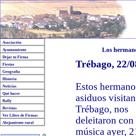
Asociación
Los hermano
Ayuntamiento
Dejar tu Firma
Trébago, 22/0
Fiestas
Geografía
Historia
Estos hermano
Noticias
Qué hacer
asiduos visitan
Rally
Trébago, nos
Revistas
Ver Libro de Firmas
deleitaron con
Alojamiento rural
música ayer, 2