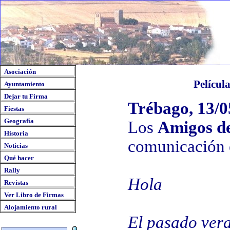
Asociación
Películ
Ayuntamiento
Dejar tu Firma
Trébago, 13/0
Fiestas
Geografía
Los
Amigos d
Historia
comunicación e
Noticias
Qué hacer
Rally
Hola
Revistas
Ver Libro de Firmas
Alojamiento rural
El pasado vera