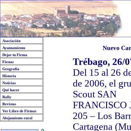
Asociación
Nuevo Cam
Ayuntamiento
Dejar tu Firma
Trébago, 26/0
Fiestas
Geografía
Del 15 al 26 de
Historia
de 2006, el gr
Noticias
Qué hacer
Scout SAN
Rally
FRANCISCO 
Revistas
Ver Libro de Firmas
205 – Los Barr
Alojamiento rural
Cartagena (Mu