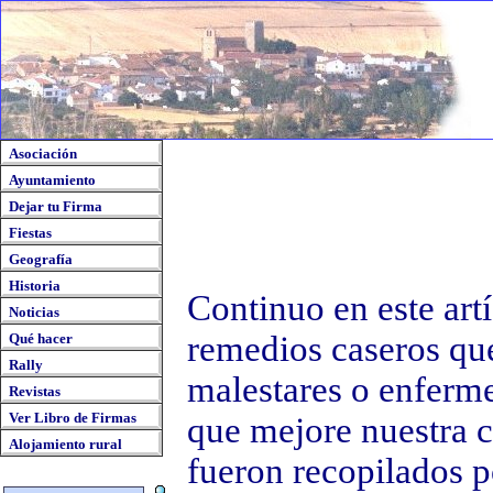
Asociación
Ayuntamiento
Dejar tu Firma
Fiestas
Geografía
Historia
Continuo en este art
Noticias
remedios caseros qu
Qué hacer
Rally
malestares o enferme
Revistas
Ver Libro de Firmas
que mejore nuestra c
Alojamiento rural
fueron recopilados p