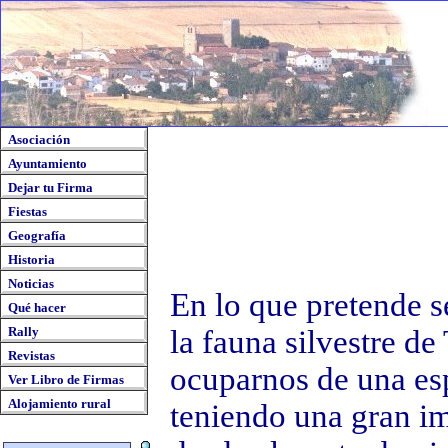
Asociación
Ayuntamiento
Dejar tu Firma
Fiestas
Geografía
Historia
Noticias
En lo que pretende s
Qué hacer
Rally
la fauna silvestre d
Revistas
ocuparnos de una es
Ver Libro de Firmas
Alojamiento rural
teniendo una gran im