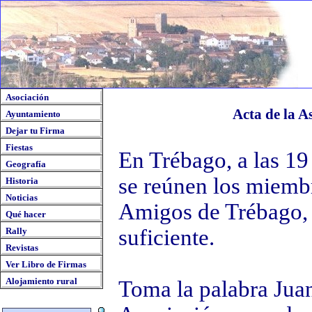
Asociación
Acta de la A
Ayuntamiento
Dejar tu Firma
Fiestas
En Trébago, a las 19
Geografía
se reúnen los miembr
Historia
Noticias
Amigos de Trébago,
Qué hacer
suficiente.
Rally
Revistas
Ver Libro de Firmas
Alojamiento rural
Toma la palabra Juan