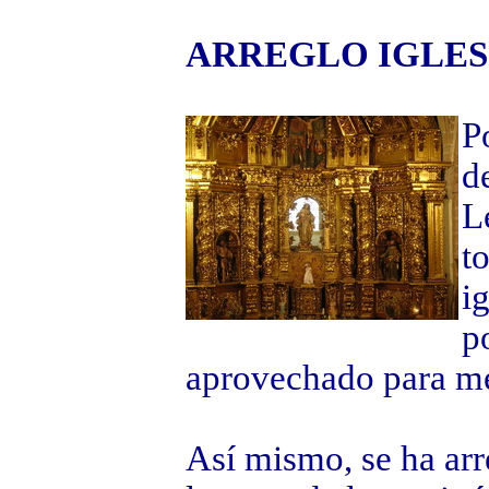
ARREGLO IGLES
P
d
L
to
i
po
aprovechado para me
Así mismo, se ha arr