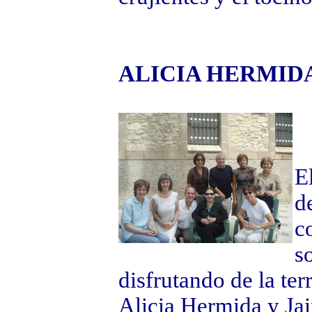
ALICIA HERMID
E
d
c
s
disfrutando de la ter
Alicia Hermida y Ja