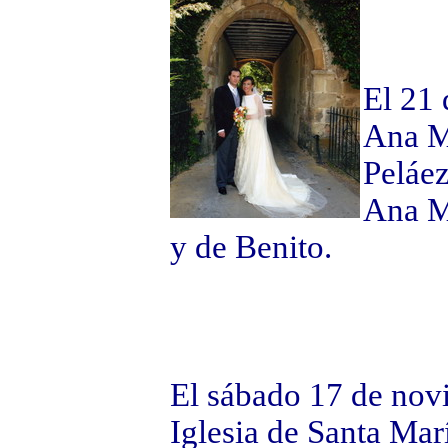
El 21 
Ana M
Peláez
Ana Mª
y de Benito.
El sábado 17 de nov
Iglesia de Santa Ma