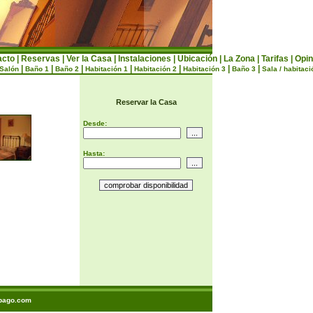
acto
|
Reservas
|
Ver la Casa
|
Instalaciones
|
Ubicación
|
La Zona
|
Tarifas
|
Opin
|
|
|
|
|
|
|
Salón
Baño 1
Baño 2
Habitación 1
Habitación 2
Habitación 3
Baño 3
Sala / habitaci
Reservar la Casa
Desde:
Hasta:
bago.com