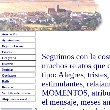
Asociación
Ayuntamiento
Dejar tu Firma
Fiestas
Seguimos con la cos
Geografía
muchos relatos que c
Historia
Noticias
tipo: Alegres, tristes
Qué hacer
estimulantes, relajan
Rally
Revistas
MOMENTOS, atribuid
Ver Libro de Firmas
Alojamiento rural
el mensaje, meses an